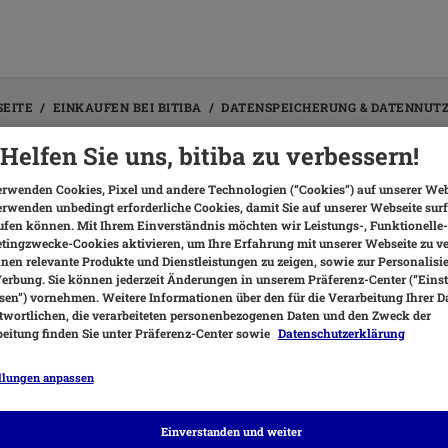
SEITE
EINKAUFEN BEI BITIBA
DATENSPEICHERUNG & DATENNUT
Helfen Sie uns, bitiba zu verbessern!
 erhalte eine Fehlermeldung in d
rwenden Cookies, Pixel und andere Technologien (“Cookies”) auf unserer Web
rwenden unbedingt erforderliche Cookies, damit Sie auf unserer Webseite sur
tellen Sie sicher, dass Sie die neueste Version unserer bitiba App ins
fen können. Mit Ihrem Einverständnis möchten wir Leistungs-, Funktionelle
 deinstallieren und dann neu zu installieren.
ingzwecke-Cookies aktivieren, um Ihre Erfahrung mit unserer Webseite zu v
nen relevante Produkte und Dienstleistungen zu zeigen, sowie zur Personalisi
iese Maßnahmen den Fehler nicht beheben, bitten wir Sie uns eine
rbung. Sie können jederzeit Änderungen in unserem Präferenz-Center (“Eins
beschreiben Sie uns auch wann und an welcher Stelle der Fehler auf
en”) vornehmen. Weitere Informationen über den für die Verarbeitung Ihrer D
en.
wortlichen, die verarbeiteten personenbezogenen Daten und den Zweck der
eitung finden Sie unter Präferenz-Center sowie
Datenschutzerklärung
em bitten wir Sie um die folgenden Angaben:
Ihr Betriebssystem (Android/ iOS) und die Versionsnummer
llungen anpassen
Die Versionsnummer Ihrer installierten App
kontaktieren Sie unseren
Kundenservice
, wenn Sie weitere Unterst
Einverstanden und weiter